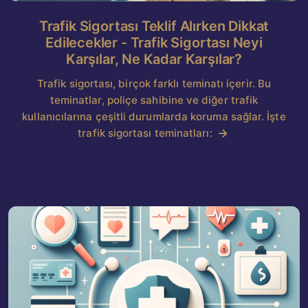
Trafik Sigortası Teklif Alırken Dikkat
Edilecekler - Trafik Sigortası Neyi
Karşılar, Ne Kadar Karşılar?
Trafik sigortası, birçok farklı teminatı içerir. Bu
teminatlar, poliçe sahibine ve diğer trafik
kullanıcılarına çeşitli durumlarda koruma sağlar. İşte
trafik sigortası teminatları: