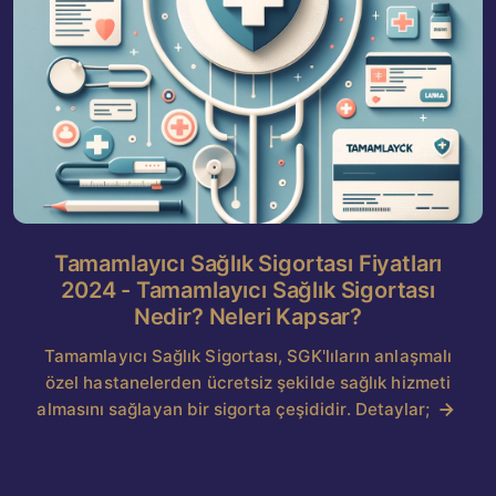
Tamamlayıcı Sağlık Sigortası Fiyatları
2024 - Tamamlayıcı Sağlık Sigortası
Nedir? Neleri Kapsar?
Tamamlayıcı Sağlık Sigortası, SGK'lıların anlaşmalı
özel hastanelerden ücretsiz şekilde sağlık hizmeti
almasını sağlayan bir sigorta çeşididir. Detaylar;